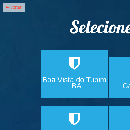
↪ Voltar
Selecion
Boa Vista do Tupim
- BA
Ga