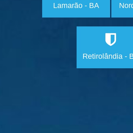
Lamarão - BA
Nor
Retirolândia - 