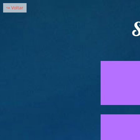
↪ Voltar
S